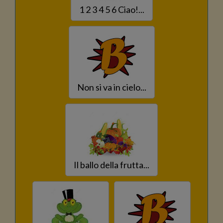
1 2 3 4 5 6 Ciao!...
Non si va in cielo...
Il ballo della frutta...