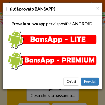
Toggl
×
Hai già provato BANSAPP?
navig
Prova la nuova app per dispositivi ANDROID!
Cerca
Hai già provato uno di questi?
Chiudi
Provala!
Gesù che sta passando...